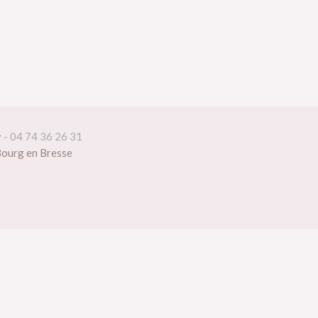
y - 04 74 36 26 31
Bourg en Bresse