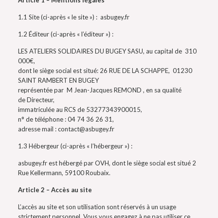
Article 1 – Mentions légales
1.1 Site (ci-après « le site ») : asbugey.fr
1.2 Éditeur (ci-après « l’éditeur ») :
LES ATELIERS SOLIDAIRES DU BUGEY SASU, au capital de 310
000€,
dont le siège social est situé: 26 RUE DE LA SCHAPPE, 01230
SAINT RAMBERT EN BUGEY
représentée par M Jean-Jacques REMOND , en sa qualité
de Directeur,
immatriculée au RCS de 53277343900015,
n° de téléphone : 04 74 36 26 31,
adresse mail : contact@asbugey.fr
1.3 Hébergeur (ci-après « l’hébergeur ») :
asbugey.fr est hébergé par OVH, dont le siège social est situé 2
Rue Kellermann, 59100 Roubaix.
Article 2 – Accès au site
L’accès au site et son utilisation sont réservés à un usage
strictement personnel. Vous vous engagez à ne pas utiliser ce