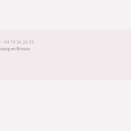
y - 04 74 36 26 31
Bourg en Bresse